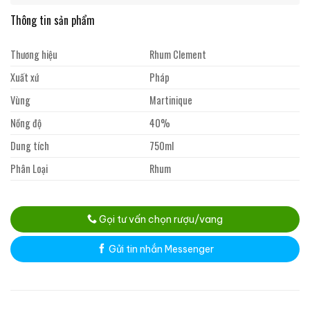
Thông tin sản phẩm
Thương hiệu
Rhum Clement
Xuất xứ
Pháp
Vùng
Martinique
Nồng độ
40%
Dung tích
750ml
Phân Loại
Rhum
Gọi tư vấn chọn rượu/vang
Gửi tin nhắn Messenger