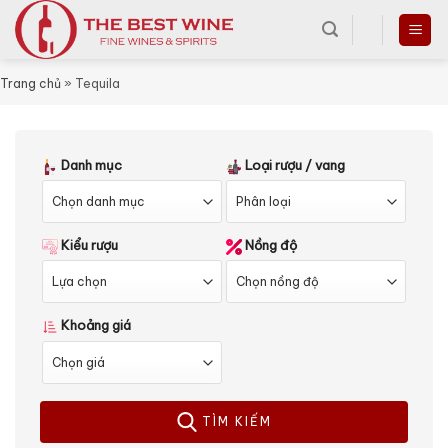
Skip
to
content
Trang chủ
»
Tequila
Danh mục
Loại rượu / vang
Kiểu rượu
Nồng độ
Khoảng giá
TÌM KIẾM