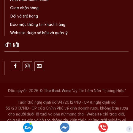
Giao nhận hàng
Đổi và trả hàng
Bảo mật thông tin khách hàng
Website được sở hữu và quản lý
KẾT NỐI
Độc quyền 2026 ©
The Best Wine
"Uy Tín Làm Nên Thương Hiệu"
Tuân thủ nghị định số 94/2012/NĐ-CP & nghị định số
52/2013/NĐ-CP của Chính Phủ về kinh doanh rượu, không bán rượu
cho người dưới 18 tuổi và phụ nữ mang thai. Website chỉ trao đổi,
chia sẻ, tư vấn và hỗ trợ thông tin, kiến thức, những trải nghiệm về
rượu. Quý khách có nhu cầu vui lòng liên hệ số hotline. Xin chân
thành cám ơn.