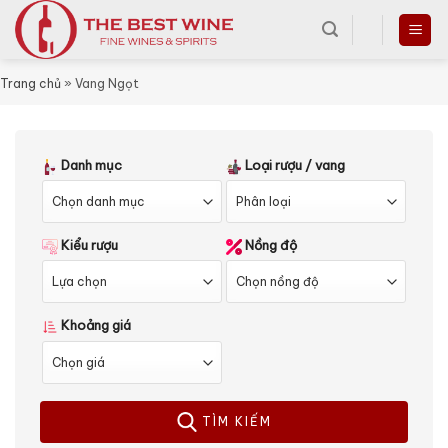
Skip
to
content
Trang chủ
»
Vang Ngọt
Danh mục
Loại rượu / vang
Kiểu rượu
Nồng độ
Khoảng giá
TÌM KIẾM