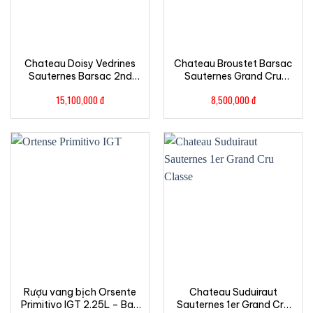
Chateau Doisy Vedrines
Chateau Broustet Barsac
Sauternes Barsac 2nd
Sauternes Grand Cru
Grand Cru Classe
Classe
15,100,000
đ
8,500,000
đ
Rượu vang bịch Orsente
Chateau Suduiraut
Primitivo IGT 2.25L – Bag
Sauternes 1er Grand Cru