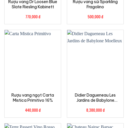
Rượu vang Dr Loosen Blue
Rượu vang sủi Sparkling
Slate Riesling Kabinett
Fragolino
770,000
đ
500,000
đ
Rượu vang ngọt Carta
Didier Dagueneau Les
Mistica Primitivo 16%
Jardins de Babylone
Moelleux
440,000
đ
8,380,000
đ