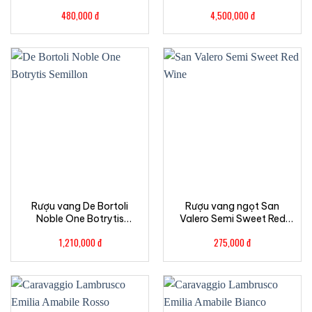
in Box
Classe 1.5L
480,000
đ
4,500,000
đ
Rượu vang De Bortoli
Rượu vang ngọt San
Noble One Botrytis
Valero Semi Sweet Red
Semillon 375ml
Wine
1,210,000
đ
275,000
đ