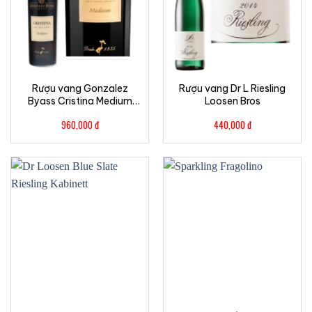
Rượu vang Gonzalez
Rượu vang Dr L Riesling
Byass Cristina Medium
Loosen Bros
Sherry
960,000
đ
440,000
đ