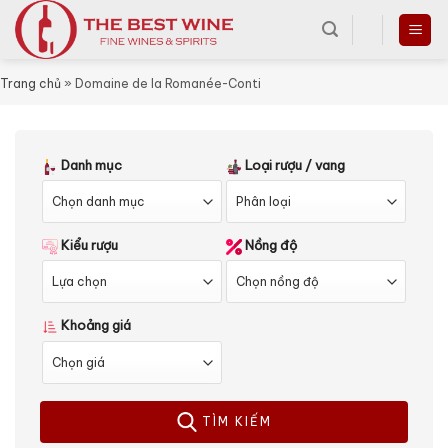
Skip
to
content
Trang chủ
»
Domaine de la Romanée-Conti
Danh mục
Loại rượu / vang
Kiểu rượu
Nồng độ
Khoảng giá
TÌM KIẾM