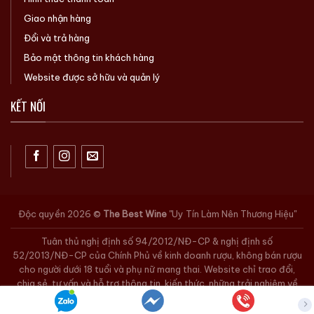
Giao nhận hàng
Đổi và trả hàng
Bảo mật thông tin khách hàng
Website được sở hữu và quản lý
KẾT NỐI
Độc quyền 2026 ©
The Best Wine
"Uy Tín Làm Nên Thương Hiệu"
Tuân thủ nghị định số 94/2012/NĐ-CP & nghị định số
52/2013/NĐ-CP của Chính Phủ về kinh doanh rượu, không bán rượu
cho người dưới 18 tuổi và phụ nữ mang thai. Website chỉ trao đổi,
chia sẻ, tư vấn và hỗ trợ thông tin, kiến thức, những trải nghiệm về
rượu. Quý khách có nhu cầu vui lòng liên hệ số hotline. Xin chân
thành cám ơn.