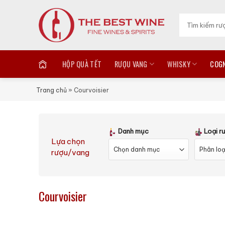
Skip
to
Search
for:
content
HỘP QUÀ TẾT
RƯỢU VANG
WHISKY
COG
Trang chủ
»
Courvoisier
Danh mục
Loại r
Lựa chọn
rượu/vang
Courvoisier