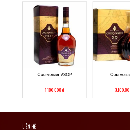
Courvoisier VSOP
Courvoisi
1,100,000
đ
3,100,0
LIÊN HỆ