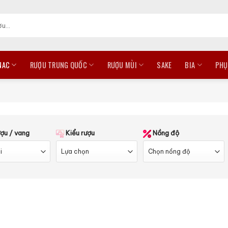
NAC
RƯỢU TRUNG QUỐC
RƯỢU MÙI
SAKE
BIA
PHỤ
ượu / vang
Kiểu rượu
Nồng độ