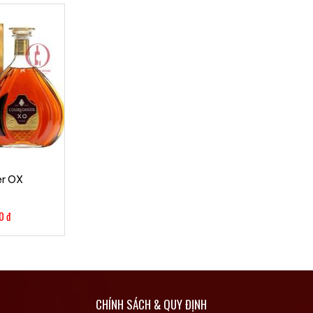
er OX
00
đ
CHÍNH SÁCH & QUY ĐỊNH